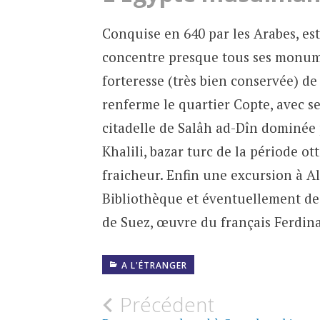
Conquise en 640 par les Arabes, es
concentre presque tous ses monume
forteresse (très bien conservée) de
renferme le quartier Copte, avec se
citadelle de Salâh ad-Dîn dominée
Khalili, bazar turc de la période o
fraicheur. Enfin une excursion à A
Bibliothèque et éventuellement de 
de Suez, œuvre du français Ferdin
A L'ÉTRANGER
Navigation
Précédent