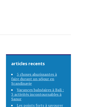
articles recents
5 choses ahurissantes à
faire durant un séjour en
Scandinavie
Vacances balnéaires à Bali :
3 activités incontournables à
Sanur
Les points forts à savourer