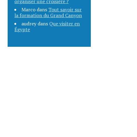
organiser une croisière ?
Marco
dans
Tout savoir sur
la formation du Grand Canyon
audrey
dans
Que visiter en
Égypte