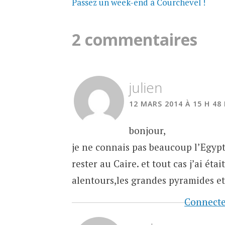
Passez un week-end à Courchevel !
des
2 commentaires
articles
julien
12 MARS 2014 À 15 H 48
bonjour,
je ne connais pas beaucoup l’Egypte
rester au Caire. et tout cas j’ai éta
alentours,les grandes pyramides et
Connecte