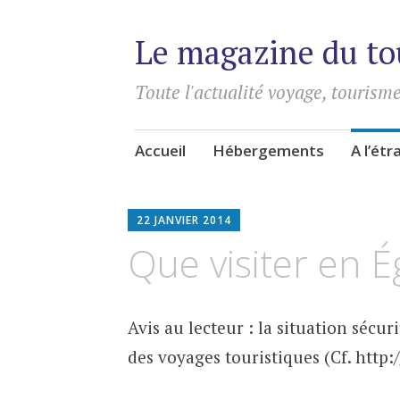
Le magazine du to
Toute l'actualité voyage, tourisme
Aller
Accueil
Hébergements
A l’ét
au
contenu
principal
22 JANVIER 2014
Que visiter en É
Avis au lecteur : la situation sécur
des voyages touristiques (Cf. http