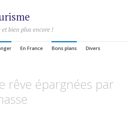
urisme
 et bien plus encore !
ranger
En France
Bons plans
Divers
de rêve épargnées par
masse