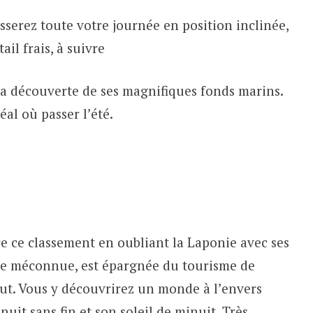
sserez toute votre journée en position inclinée,
ail frais, à suivre
 la découverte de ses magnifiques fonds marins.
déal où passer l’été.
re ce classement en oubliant la Laponie avec ses
ore méconnue, est épargnée du tourisme de
out. Vous y découvrirez un monde à l’envers
nuit sans fin et son soleil de minuit. Très