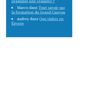
organiser une croisière ?
Marco
dans
Tout savoir sur
la formation du Grand Canyon
audrey
dans
Que visiter en
Égypte