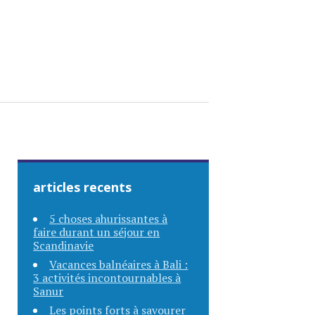
articles recents
5 choses ahurissantes à
faire durant un séjour en
Scandinavie
Vacances balnéaires à Bali :
3 activités incontournables à
Sanur
Les points forts à savourer