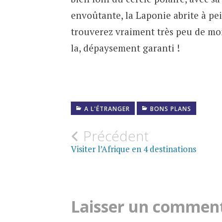
envoûtante, la Laponie abrite à pei
trouverez vraiment très peu de mo
la, dépaysement garanti !
A L'ÉTRANGER
BONS PLANS
Navigation
Précédent
Visiter l’Afrique en 4 destinations
des
articles
Laisser un commen