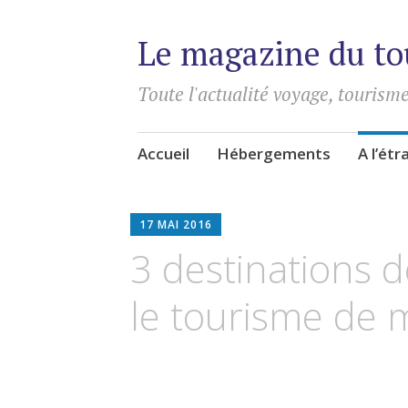
Le magazine du to
Toute l'actualité voyage, tourisme
Aller
Accueil
Hébergements
A l’ét
au
contenu
principal
17 MAI 2016
3 destinations 
le tourisme de 