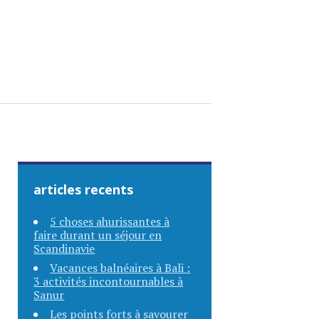
articles recents
5 choses ahurissantes à
faire durant un séjour en
Scandinavie
Vacances balnéaires à Bali :
3 activités incontournables à
Sanur
Les points forts à savourer