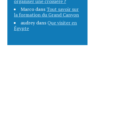
organiser une croisière ?
Marco
dans
Tout savoir sur
la formation du Grand Canyon
audrey
dans
Que visiter en
Égypte