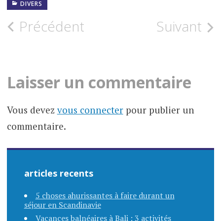
DIVERS
Navigation
Précédent
Suivant
des
articles
Laisser un commentaire
Vous devez
vous connecter
pour publier un
commentaire.
articles recents
5 choses ahurissantes à faire durant un
séjour en Scandinavie
Vacances balnéaires à Bali : 3 activités