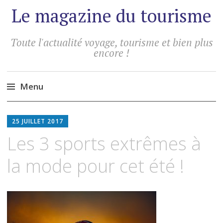
Le magazine du tourisme
Toute l'actualité voyage, tourisme et bien plus
encore !
Menu
Aller
au
25 JUILLET 2017
contenu
Les 3 sports extrêmes à
principal
la mode pour cet été !