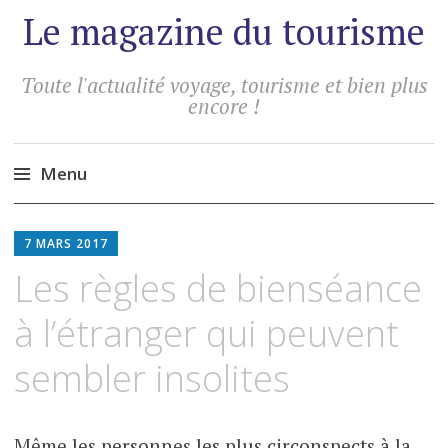
Le magazine du tourisme
Toute l'actualité voyage, tourisme et bien plus
encore !
Menu
Aller
au
7 MARS 2017
contenu
Les règles de bienséance
principal
à l’étranger qui peuvent
sembler insolites
Même les personnes les plus circonspects à la