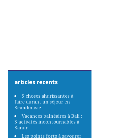
articles recents
5 choses ahurissantes à
faire durant un séjour en
Scandinavie
Vacances balnéaires à Bali :
3 activités incontournables à
Sanur
Les points forts à savourer