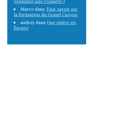
organiser une croisière ?
Marco
dans
Tout savoir sur
la formation du Grand Canyon
audrey
dans
Que visiter en
Égypte