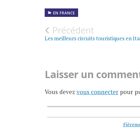
EN FRANCE
Navigation
Précédent
Les meilleurs circuits touristiques en Ita
des
articles
Laisser un commen
Vous devez
vous connecter
pour pu
Fièrem