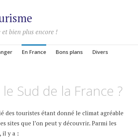
urisme
 et bien plus encore !
ranger
En France
Bons plans
Divers
 le Sud de la France ?
ié des touristes étant donné le climat agréable
es sites que l’on peut y découvrir. Parmi les
il y a :