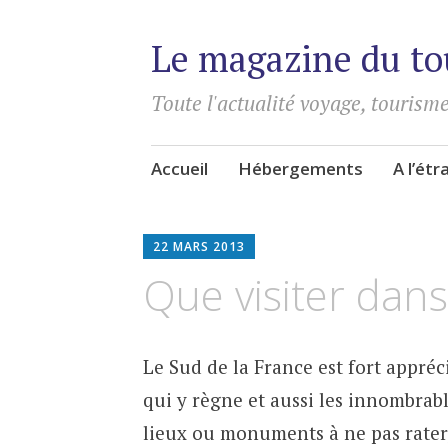
Le magazine du to
Toute l'actualité voyage, tourisme
Aller
Accueil
Hébergements
A l’ét
au
contenu
principal
22 MARS 2013
Que visiter dans
Le Sud de la France est fort appréc
qui y règne et aussi les innombrabl
lieux ou monuments à ne pas rater, 