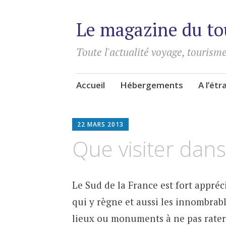
Le magazine du to
Toute l'actualité voyage, tourisme
Aller
Accueil
Hébergements
A l’ét
au
contenu
principal
22 MARS 2013
Que visiter dans
Le Sud de la France est fort appréc
qui y règne et aussi les innombrabl
lieux ou monuments à ne pas rater, 