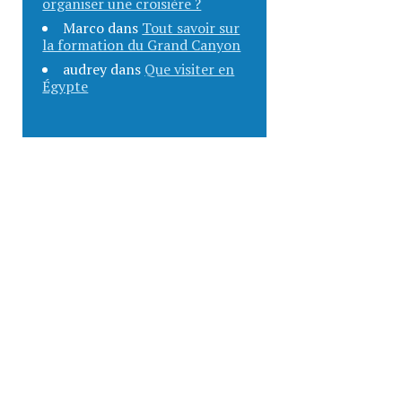
organiser une croisière ?
Marco
dans
Tout savoir sur
la formation du Grand Canyon
audrey
dans
Que visiter en
Égypte