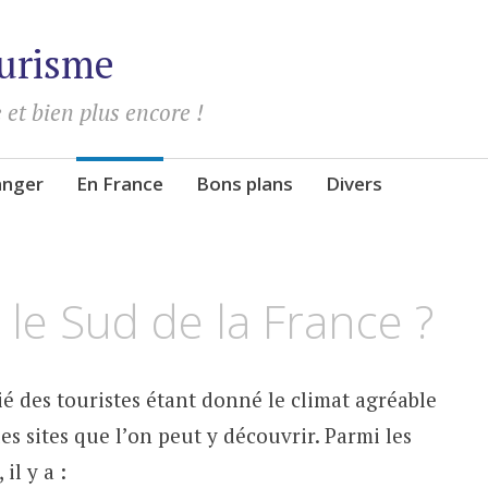
urisme
 et bien plus encore !
ranger
En France
Bons plans
Divers
 le Sud de la France ?
ié des touristes étant donné le climat agréable
es sites que l’on peut y découvrir. Parmi les
il y a :