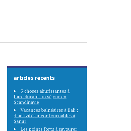
articles recents
5 choses ahurissantes à
faire durant un séjour en
Scandinavie
Vacances balnéaires à Bali :
3 activités incontournables à
Sanur
Les points forts à savourer