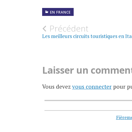
EN FRANCE
Navigation
Précédent
Les meilleurs circuits touristiques en Ita
des
articles
Laisser un commen
Vous devez
vous connecter
pour pu
Fièrem