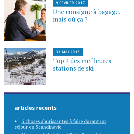
9 FÉVRIER 2017
Une consigne à bagage,
mais où ça ?
31 MAI 2015
Top 4 des meilleures
stations de ski
articles recents
5 choses ahurissantes à faire durant un
séjour en Scandinavie